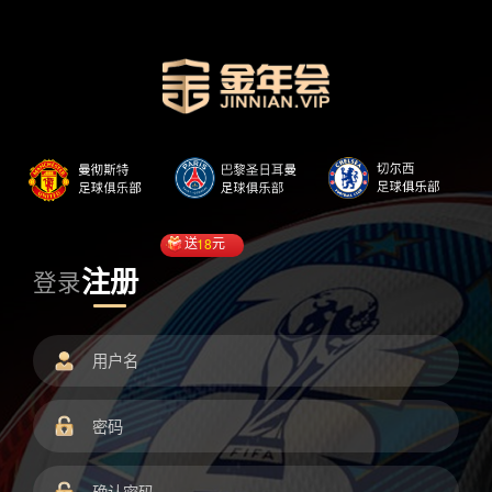
送
18
元
注册
登录