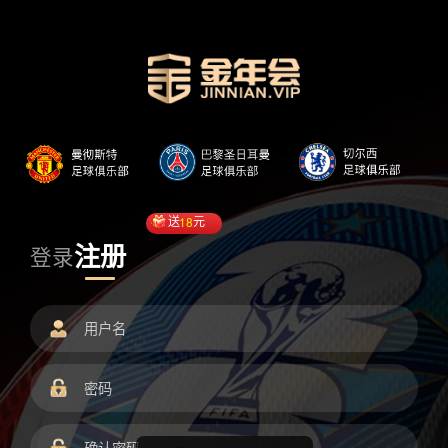
送
18
元
注册
登录