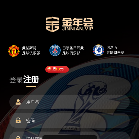
送
18
元
注册
登录