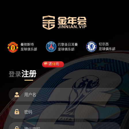
送
18
元
注册
登录