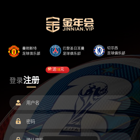
送
18
元
注册
登录