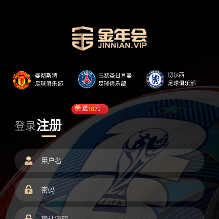
送
18
元
注册
登录