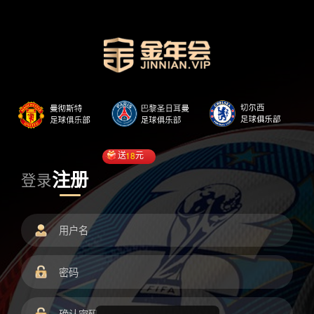
送
18
元
注册
登录